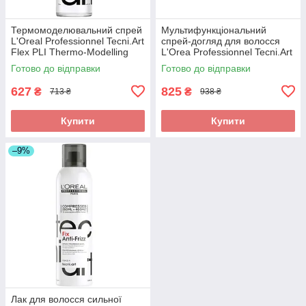
Термомоделювальний спрей
Мультифункціональний
L'Oreal Professionnel Tecni.Art
спрей-догляд для волосся
Flex PLI Thermo-Modelling
L'Orea Professionnel Tecni.Art
Spray 190 мл
All-in-1 Performer 190 мл
Готово до відправки
Готово до відправки
627
825
₴
₴
713 ₴
938 ₴
Купити
Купити
–9%
Лак для волосся сильної