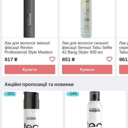
Лак для волосся змінної
Лак для волосся сильної
Лак 
фіксації Revlon
фіксації Sensus Tabu Selfie
сере
Professional Style Masters
42 Bang Styler 400 мл
Tabu
Modular Hairspray 2 500
мл
817
851
961
₴
₴
мл
Купити
Купити
Акційні пропозиції та новинки
–15%
–14%