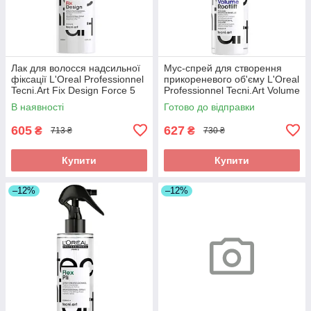
Лак для волосся надсильної
Мус-спрей для створення
фіксації L'Oreal Professionnel
прикореневого об'єму L'Oreal
Tecni.Art Fix Design Force 5
Professionnel Tecni.Art Volume
200ml
Rootlift Force 3 250ml
В наявності
Готово до відправки
605
627
₴
₴
713 ₴
730 ₴
Купити
Купити
–12%
–12%