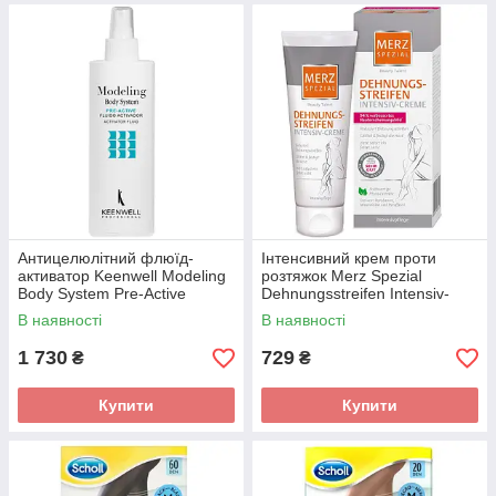
Антицелюлітний флюїд-
Інтенсивний крем проти
активатор Keenwell Modeling
розтяжок Merz Spezial
Body System Pre-Active
Dehnungsstreifen Intensiv-
Activator Fluid 300 мл
Creme 75 мл
В наявності
В наявності
1 730
729
₴
₴
Купити
Купити