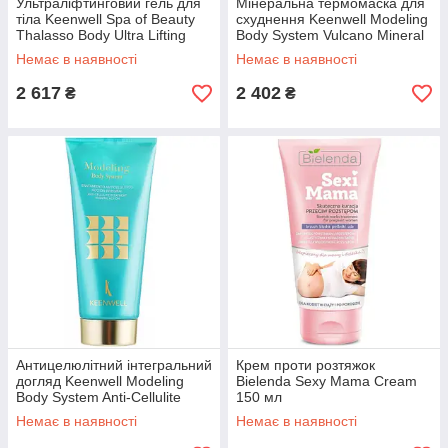
Ультраліфтинговий гель для
Мінеральна термомаска для
тіла Keenwell Spa of Beauty
схуднення Keenwell Modeling
Thalasso Body Ultra Lifting
Body System Vulcano Mineral
Body Gel 270 мл
Thermo Mask 3000 г
Немає в наявності
Немає в наявності
2 617
2 402
₴
₴
Антицелюлітний інтегральний
Крем проти розтяжок
догляд Keenwell Modeling
Bielenda Sexy Mama Cream
Body System Anti-Cellulite
150 мл
Treatment Integral Action
Немає в наявності
Немає в наявності
200мл