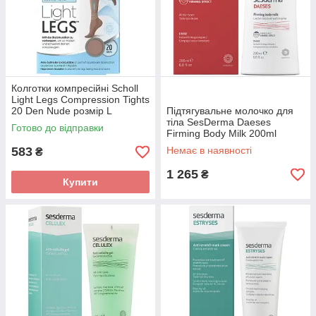
Колготки компресійні Scholl
Light Legs Compression Tights
20 Den Nude розмір L
Підтягувальне молочко для
тіла SesDerma Daeses
Готово до відправки
Firming Body Milk 200ml
583
Немає в наявності
₴
1 265
₴
Купити