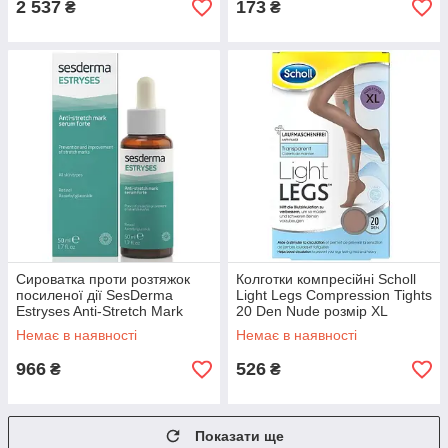
2 537
173
₴
₴
Сироватка проти розтяжок
Колготки компресійні Scholl
посиленої дії SesDerma
Light Legs Compression Tights
Estryses Anti-Stretch Mark
20 Den Nude розмір ХL
Serum Forte 50 мл
Немає в наявності
Немає в наявності
966
526
₴
₴
Показати ще