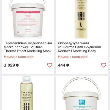
Термоактивна моделювальна
Ліпоредукувальний
маска Keenwell Sculture
концентрат для схуднення
Thermo Effect Modelling Mask
Keenwell Modeling Body
3000г
System Lipo Shock 15 мл
Немає в наявності
Немає в наявності
1 829
444
₴
₴