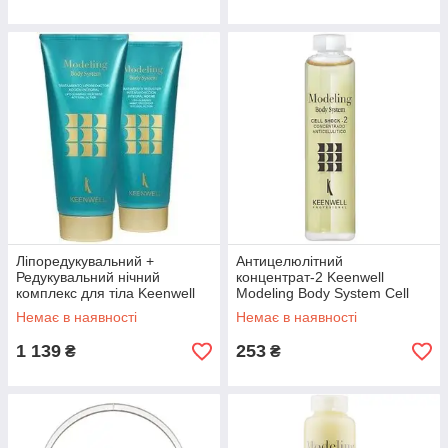
Ліпоредукувальний +
Антицелюлітний
Редукувальний нічний
концентрат-2 Keenwell
комплекс для тіла Keenwell
Modeling Body System Cell
Modeling Body System
Shock-2 15 мл
Немає в наявності
Немає в наявності
Liporedicing+
1 139
253
₴
₴