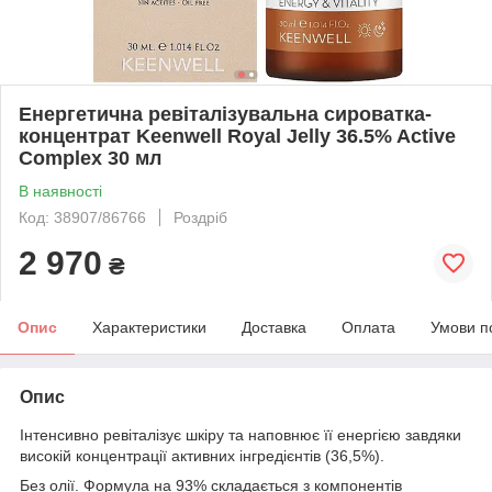
Енергетична ревіталізувальна сироватка-
концентрат Keenwell Royal Jelly 36.5% Active
Complex 30 мл
В наявності
Код: 38907/86766
Роздріб
2 970
₴
Опис
Характеристики
Доставка
Оплата
Умови п
Опис
Інтенсивно ревіталізує шкіру та наповнює її енергією завдяки
високій концентрації активних інгредієнтів (36,5%).
Без олії. Формула на 93% складається з компонентів