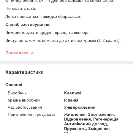
клітинну енергію (АТФ) для ревіталізації та сяйва шкіри.
Не містить олій.
Легко наноситься і швидко вбирається.
Спосіб застосування:
Використовувати щодня, вранці та ввечері.
Виступає також як домішка до активних кремів (1-2 краплі).
Приховати
Характеристики
Основні
Виробник
Keenwell
Країна виробник
Іспанія
Час застосування
Універсальний
Призначення і результат
Живлення, Зволоження,
Відновлення, Регенерація,
Антивіковий догляд,
Пружність, Зміцнення,