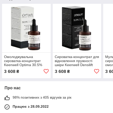
Омолоджувальна
Сироватка-концентрат для
Муль
сироватка-концентрат
відновлення пружності
сиро
Keenwell Optima 30.5%
шкіри Keenwell Densilift
омол
Active Complex 30мл
33.5% Active Complex
Keen
3 608
3 608
3 6
₴
₴
30мл
Acti
Про нас
98% позитивних з 405 відгуків за рік
Працює з 28.09.2022