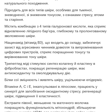
натурального походження.
Підходить для всіх типів шкіри, особливо для тьмяної,
зневодненої, зі зниженим тонусом, з ознаками стресу, втоми
та старіння.
Містить комбінацію з 4 типів гіалуронової кислоти, яка сприяє
відновленню ліпідного бар'єра, глибокому та пролонгованому
зволоженню шкіри.
Ніацинамід (вітамід B3), що входить до складу, забезпечує
захист від агресивних чинників довкілля та випромінювання
цифрових пристроїв, сприяє покращенню тонусу та
вирівнюванню тону шкіри.
Трипептид міді стимулює синтез колагену й еластину в
фібробластах, покращує регенерацію шкіри, має
антиоксидантну та омолоджувальну дію.
Білки сої зміцнюють і живлять шкіру, ущільнюючи епідерміс.
Вітаміни A, C і E, інкапсульовані в ліпосоми, працюють у
синергії для запобігання оксидантному стресу, регенерації
шкіри, підвищення її еластичності.
Екстракти півонії, женьшеню та маточного молочка
покращують функціональність мітохондрій, збільшуючи