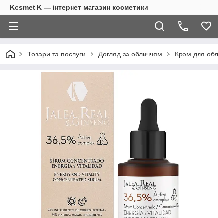
KosmetiK — інтернет магазин косметики
Товари та послуги
Догляд за обличчям
Крем для об