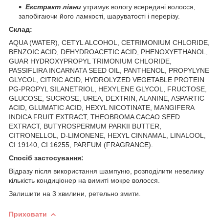
Екстракт ліани
утримує вологу всередині волосся,
запобігаючи його ламкості, шаруватості і перерізу.
Склад:
AQUA (WATER), CETYL ALCOHOL, CETRIMONIUM CHLORIDE,
BENZOIC ACID, DEHYDROACETIC ACID, PHENOXYETHANOL,
GUAR HYDROXYPROPYL TRIMONIUM CHLORIDE,
PASSIFLIRA INCARNATA SEED OIL, PANTHENOL, PROPYLYNE
GLYCOL, CITRIC ACID, HYDROLYZED VEGETABLE PROTEIN
PG-PROPYL SILANETRIOL, HEXYLENE GLYCOL, FRUCTOSE,
GLUCOSE, SUCROSE, UREA, DEXTRIN, ALANINE, ASPARTIC
ACID, GLUMATIC ACID, HEXYL NICOTINATE, MANGIFERA
INDICA FRUIT EXTRACT, THEOBROMA CACAO SEED
EXTRACT, BUTYROSPERMUM PARKII BUTTER,
CITRONELLOL, D-LIMONENE, HEXYL CINNAMAL, LINALOOL,
CI 19140, CI 16255, PARFUM (FRAGRANCE).
Спосіб застосування:
Відразу після використання шампуню, розподілити невелику
кількість кондиціонер на вимиті мокре волосся.
Залишити на 3 хвилини, ретельно змити.
Приховати