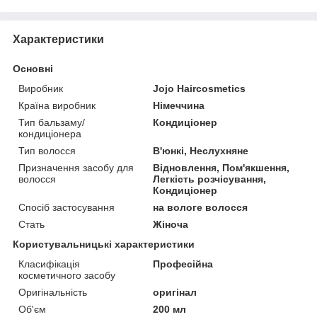
Характеристики
Основні
Виробник
Jojo Haircosmetics
Країна виробник
Німеччина
Тип бальзаму/
Кондиціонер
кондиціонера
Тип волосся
В'юнкі, Неслухняне
Призначення засобу для
Відновлення, Пом'якшення,
волосся
Легкість розчісування,
Кондиціонер
Спосіб застосування
на вологе волосся
Стать
Жіноча
Користувальницькі характеристики
Класифікація
Професійна
косметичного засобу
Оригінальність
оригінал
Об'єм
200 мл