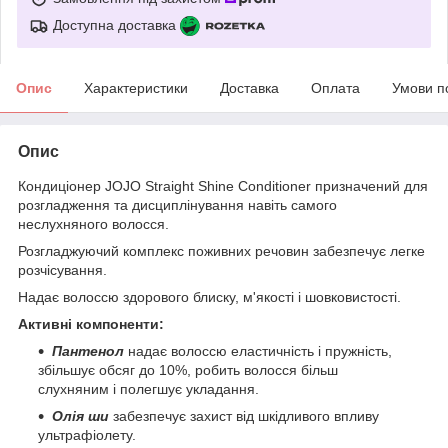
Доступна доставка
Опис
Характеристики
Доставка
Оплата
Умови п
Опис
Кондиціонер JOJO Straight Shine Conditioner призначений для
розгладження та дисциплінування навіть самого
неслухняного волосся.
Розгладжуючий комплекс поживних речовин забезпечує легке
розчісування.
Надає волоссю здорового блиску, м'якості і шовковистості.
Активні компоненти:
Пантенол
надає волоссю еластичність і пружність,
збільшує обсяг до 10%, робить волосся більш
слухняним і полегшує укладання.
Олія ши
забезпечує захист від шкідливого впливу
ультрафіолету.