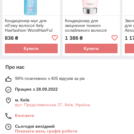
Кондиціонер-мус для
Кондиціонер для
Звол
об'єму волосся Itely
зміцнення тонкого
для 
Hairfashion WondHairFul
ослабленого волосся
Aino
Volume Conditioner 220 мл
Kerastase Genesis Anti
200
836
1 386
1 1
₴
₴
Hair-Fall Conditioner
300мл
Купити
Купити
Про нас
98% позитивних з 405 відгуків за рік
Працює з 28.09.2022
м. Київ
вул. Предславинська 37, Київ, Україна
Контакти
Сьогодні вихідний
Показати весь графік роботи