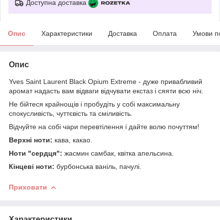
Доступна доставка
Опис
Характеристики
Доставка
Оплата
Умови п
Опис
Yves Saint Laurent Black Opium Extreme - дуже привабливий
аромат надасть вам відваги відчувати екстаз і сяяти всю ніч.
Не бійтеся крайнощів і пробудіть у собі максимальну
спокусливість, чуттєвість та сміливість.
Відчуйте на собі чари перевтілення і дайте волю почуттям!
Верхні ноти:
кава, какао.
Ноти "сердця":
жасмин самбак, квітка апельсина.
Кінцеві ноти:
бурбонська ваніль, пачулі.
Приховати
Характеристики