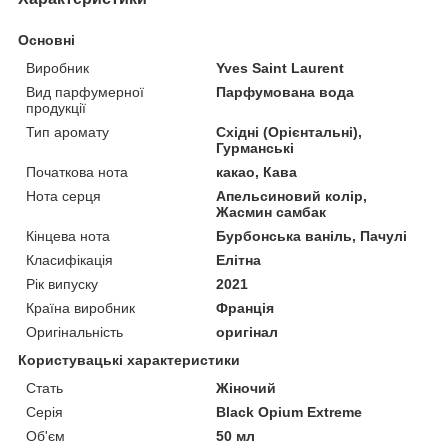
Основні
Виробник
Yves Saint Laurent
Вид парфумерної
Парфумована вода
продукції
Тип аромату
Східні (Орієнтальні),
Гурманські
Початкова нота
какао, Кава
Нота серця
Апельсиновий колір,
Жасмин самбак
Кінцева нота
Бурбонська ваніль, Пачулі
Класифікація
Елітна
Рік випуску
2021
Країна виробник
Франція
Оригінальність
оригінал
Користувацькі характеристики
Стать
Жіночий
Серія
Black Opium Extreme
Об'єм
50 мл