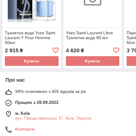
Туалетна вода Yves Saint
Yves Saint Laurent Libre
Пар
Laurent Y Pour Homme
Туалетна вода 90 мл
Sain
60мл
Mon 
2 915
4 620
3 7
₴
₴
Купити
Купити
Про нас
98% позитивних з 405 відгуків за рік
Працює з 28.09.2022
м. Київ
вул. Предславинська 37, Київ, Україна
Контакти