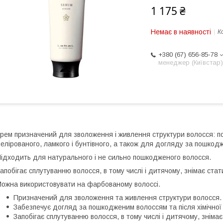
1 175 ₴
Немає в наявності
К
+380 (67) 656-85-78
менеджер (Київстар)
рем призначений для зволоження і живлення структури волосся: пор
елірованого, ламкого і бунтівного, а також для догляду за пошкодже
ідходить для натурального і не сильно пошкодженого волосся.
апобігає сплутуванню волосся, в тому числі і дитячому, знімає стат
ожна використовувати на фарбованому волоссі.
Призначений для зволоження та живлення структури волосся.
Забезпечує догляд за пошкодженим волоссям та після хімічної 
Запобігає сплутуванню волосся, в тому числі і дитячому, знімає