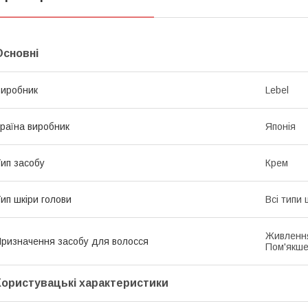
Основні
иробник
Lebel
раїна виробник
Японія
ип засобу
Крем
ип шкіри голови
Всі типи 
Живлення
ризначення засобу для волосся
Пом'якше
Користувацькі характеристики