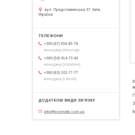
вул. Предславинська 37, Київ,
Україна
+380 (67) 656-85-78
менеджер (Київстар)
+380 (50) 414-73-43
менеджер (Vodafone)
+380 (63) 202-77-77
менеджер (Lifecell)
К
м
П
З
М
info@kosmetik.com.ua