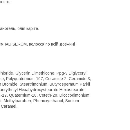
ність.
аногель, олія каріте.
ем IAU SERUM, волосся по всій довжині
hloride, Glycerin Dimethicone, Ppg-9 Diglyceryl
inine, Polyquaternium-107, Ceramide 2, Ceramide 3,
m Bromide, Steartrimonium, Butyrospermum Parkii
taerythrityl Hexahydroxystearate Hexastearate
h-12, Quaternium-18, Ceteth-20, Dicocodimonium
cid, Methylparaben, Phenoxyethanol, Sodium
, Caramel.