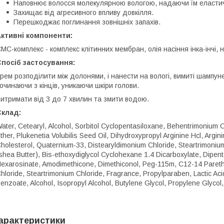
Наповнює волосся молекулярною вологою, надаючи їм еластич
Захищає від агресивного впливу довкілля.
Перешкоджає поглинання зовнішніх запахів.
Активні компоненти:
МС-комплекс - комплекс клітинних мембран, олія насіння інка-інчі, н
посіб застосування:
рем розподілити між долонями, і нанести на вологі, вимиті шампун
очинаючи з кінців, уникаючи шкіри голови.
итримати від 3 до 7 хвилин та змити водою.
Склад:
ater, Cetearyl, Alcohol, Sorbitol Cyclopentasiloxane, Behentrimonium C
ther, Plukenetia Volubilis Seed Oil, Dihydroxypropyl Arginine Hcl, Arg
holesterol, Quaternium-33, Distearyldimonium Chloride, Steartrimoniu
shea Butter), Bis-ethoxydiglycol Cyclohexane 1.4 Dicarboxylate, Dipen
exarosinate, Amodimethicone, Dimethiconol, Peg-115m, C12-14 Paret
hloride, Steartrimonium Chloride, Fragrance, Propylparaben, Lactic A
enzoate, Alcohol, Isopropyl Alcohol, Butylene Glycol, Propylene Glycol
арактеристики