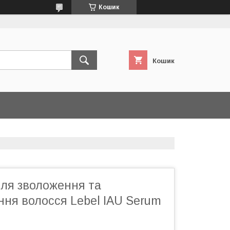
Кошик
Кошик
ля зволоження та
ня волосся Lebel IAU Serum
л