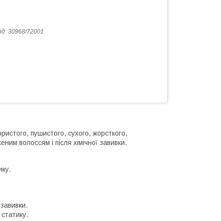
од:
30968/72001
истого, пушистого, сухого, жорсткого,
ним волоссям і після хімічної завивки.
ику.
завивки.
 статику.