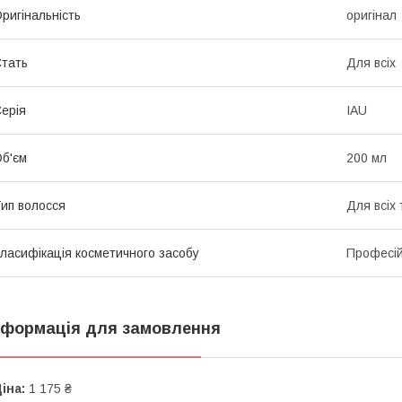
ригінальність
оригінал
тать
Для всіх
ерія
IAU
б'єм
200 мл
ип волосся
Для всіх 
ласифікація косметичного засобу
Професі
нформація для замовлення
іна:
1 175 ₴