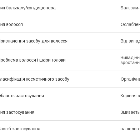
ип бальзаму/кондиціонера
Бальзам-
ип волосся
Ослаблені
ризначення засобу для волосся
Від випа
Випадінн
роблема волосся і шкіри голови
зростанн
ласифікація косметичного засобу
Органічн
бласть застосування
Коріння 
ип застосування
Змиваєть
посіб застосування
на волог