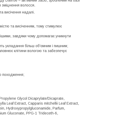
нду Davroe – активний засіб, зроблений на базі
я зміцнення волосся.
та висічення надалі.
мкістю та висіченням, тому стимулює
алішими, завдяки чому допомагає уникнути
ить укладання більш об'ємним і пишним;
аповнює клітини вологою та забезпечує
го походження;
Propylene Glycol Dicaprylate/Dicaprate,
a Leaf Extract, Capparis mitchellii Leaf Extract,
in, Hydroxypropylgluconamide, Parfum,
nium Gluconate, PPG-1 Trideceth-6,