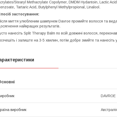
crylates/Stearyl Methacrylate Copolymer, DMDM Hydantoin, Lactic Acid
enzoate, Tartaric Acid, Butylphenyl Methylpropional, Linalool.
посіб застосування:
ісля миття улюбленим шампунем Davroe промийте волосся та вида
осягнення найкращих результатів.
усто нанесіть Split Therapy Balm по всій довжині волосся, перекон
озчешіть і залиште на 3-5 хвилин, потім добре змийте та нанесіть
арактеристики
Основні
иробник
DAVROE
раїна виробник
Австралі