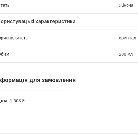
тать
Жіноча
Користувацькі характеристики
ригінальність
оригінал
б'єм
200 мл
нформація для замовлення
іна:
1 603 ₴