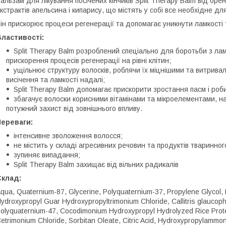
альзам для лікування посічених кінчиків Split Therapy Balm від бре
кстрактів апельсина і кипарису, що містять у собі все необхідне дл
ін прискорює процеси регенерації та допомагає уникнути ламкості 
ластивості:
Split Therapy Balm розроблений спеціально для боротьби з ла
прискорення процесів регенерації на рівні клітин;
ущільнює структуру волосків, роблячи їх міцнішими та витрив
висічення та ламкості надалі;
Split Therapy Balm допомагає прискорити зростання пасм і роб
збагачує волоски корисними вітамінами та мікроелементами, н
потужний захист від зовнішнього впливу.
Переваги:
інтенсивне зволоження волосся;
не містить у складі агресивних речовин та продуктів тваринно
зупиняє випадання;
Split Therapy Balm захищає від вільних радикалів
Склад:
qua, Quaternium-87, Glycerine, Polyquaternium-37, Propylene Glycol, 
ydroxypropyl Guar Hydroxypropyltrimonium Chloride, Callitris glaucophyll
olyquaternium-47, Cocodimonium Hydroxypropyl Hydrolyzed Rice Prote
etrimonium Chloride, Sorbitan Oleate, Citric Acid, Hydroxypropylammo