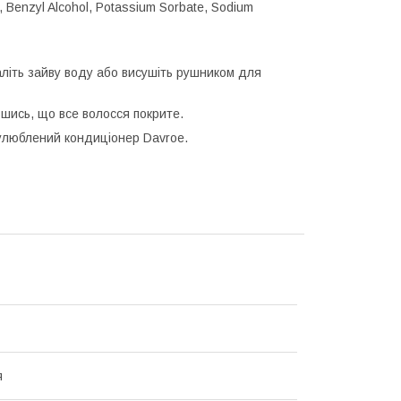
, Benzyl Alcohol, Potassium Sorbate, Sodium
літь зайву воду або висушіть рушником для
авшись, що все волосся покрите.
 улюблений кондиціонер Davroe.
я