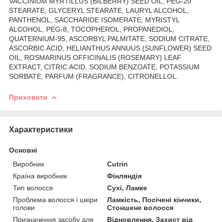
VACCINIUM MYRTILLUS (BILBERRY) SEED OIL, PEG-20
STEARATE, GLYCERYL STEARATE, LAURYL ALCOHOL,
PANTHENOL, SACCHARIDE ISOMERATE, MYRISTYL
ALCOHOL, PEG-8, TOCOPHEROL, PROPANEDIOL,
QUATERNIUM-95, ASCORBYL PALMITATE, SODIUM CITRATE,
ASCORBIC ACID, HELIANTHUS ANNUUS (SUNFLOWER) SEED
OIL, ROSMARINUS OFFICINALIS (ROSEMARY) LEAF
EXTRACT, CITRIC ACID, SODIUM BENZOATE, POTASSIUM
SORBATE, PARFUM (FRAGRANCE), CITRONELLOL.
Приховати
Характеристики
Основні
Виробник
Cutrin
Країна виробник
Фінляндія
Тип волосся
Сухі, Ламке
Проблема волосся і шкіри
Ламкість, Посічені кінчики,
голови
Стоншене волосся
Призначення засобу для
Відновлення, Захист від