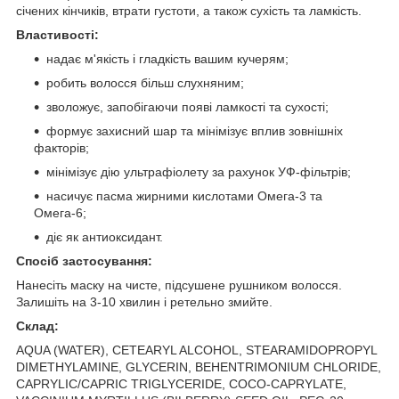
січених кінчиків, втрати густоти, а також сухість та ламкість.
Властивості:
надає м'якість і гладкість вашим кучерям;
робить волосся більш слухняним;
зволожує, запобігаючи появі ламкості та сухості;
формує захисний шар та мінімізує вплив зовнішніх
факторів;
мінімізує дію ультрафіолету за рахунок УФ-фільтрів;
насичує пасма жирними кислотами Омега-3 та
Омега-6;
діє як антиоксидант.
Спосіб застосування:
Нанесіть маску на чисте, підсушене рушником волосся.
Залишіть на 3-10 хвилин і ретельно змийте.
Склад:
AQUA (WATER), CETEARYL ALCOHOL, STEARAMIDOPROPYL
DIMETHYLAMINE, GLYCERIN, BEHENTRIMONIUM CHLORIDE,
CAPRYLIC/CAPRIC TRIGLYCERIDE, COCO-CAPRYLATE,