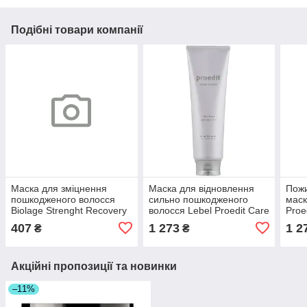
Подібні товари компанії
Маска для зміцнення
Маска для відновлення
Пож
пошкодженого волосся
сильно пошкодженого
маск
Biolage Strenght Recovery
волосся Lebel Proedit Care
Proe
Deep Treatment Mask 100
Works Bounce Fit
Trea
407
1 273
1 2
₴
₴
мл
Treatment 250мл
250
Акційні пропозиції та новинки
–11%