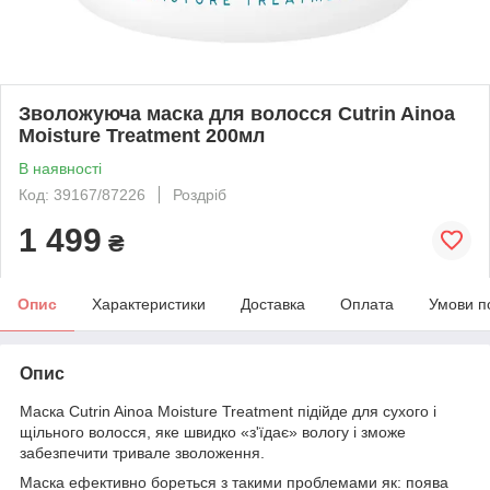
Зволожуюча маска для волосся Cutrin Ainoa
Moisture Treatment 200мл
В наявності
Код: 39167/87226
Роздріб
1 499
₴
Опис
Характеристики
Доставка
Оплата
Умови п
Опис
Маска Cutrin Ainoa Moisture Treatment підійде для сухого і
щільного волосся, яке швидко «з'їдає» вологу і зможе
забезпечити тривале зволоження.
Маска ефективно бореться з такими проблемами як: поява