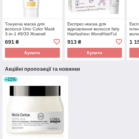
Тонуюча маска для
Експрес-маска для
Експ
волосся Unic Color Mask
відновлення волосся Itely
інте
3-in-1 #9/33 Жовтий
Hairfashion WondHairFul
воло
Amplifico Revita Mask 6 x
Wond
691
913
1 1
₴
₴
20мл
Hydr
Купити
Купити
Акційні пропозиції та новинки
–11%