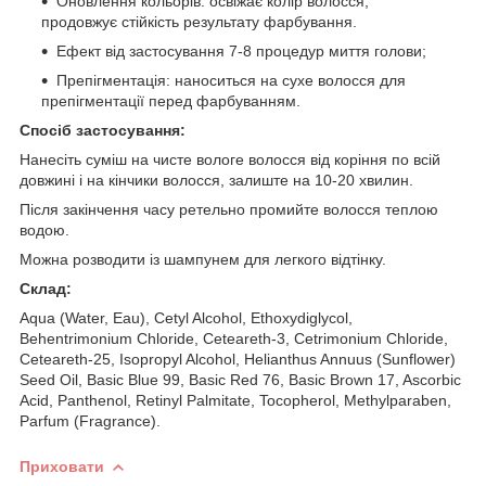
Оновлення кольорів: освіжає колір волосся,
продовжує стійкість результату фарбування.
Ефект від застосування 7-8 процедур миття голови;
Препігментація: наноситься на сухе волосся для
препігментації перед фарбуванням.
Спосіб застосування:
Нанесіть суміш на чисте вологе волосся від коріння по всій
довжині і на кінчики волосся, залиште на 10-20 хвилин.
Після закінчення часу ретельно промийте волосся теплою
водою.
Можна розводити із шампунем для легкого відтінку.
Склад:
Aqua (Water, Eau), Cetyl Alcohol, Ethoxydiglycol,
Behentrimonium Chloride, Ceteareth-3, Cetrimonium Chloride,
Ceteareth-25, Isopropyl Alcohol, Helianthus Annuus (Sunflower)
Seed Oil, Basic Blue 99, Basic Red 76, Basic Brown 17, Ascorbic
Acid, Panthenol, Retinyl Palmitate, Tocopherol, Methylparaben,
Parfum (Fragrance).
Приховати