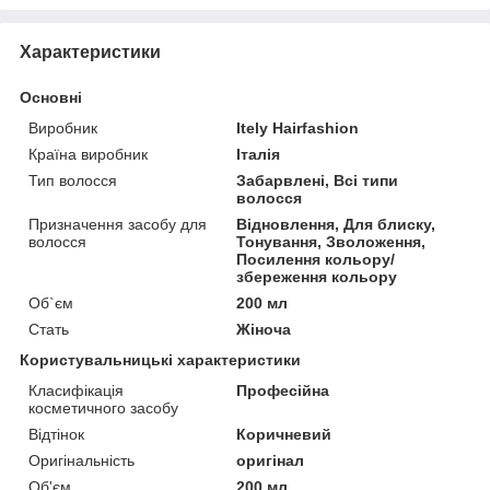
Характеристики
Основні
Виробник
Itely Hairfashion
Країна виробник
Італія
Тип волосся
Забарвлені, Всі типи
волосся
Призначення засобу для
Відновлення, Для блиску,
волосся
Тонування, Зволоження,
Посилення кольору/
збереження кольору
Об`єм
200 мл
Стать
Жіноча
Користувальницькі характеристики
Класифікація
Професійна
косметичного засобу
Відтінок
Коричневий
Оригінальність
оригінал
Об'єм
200 мл