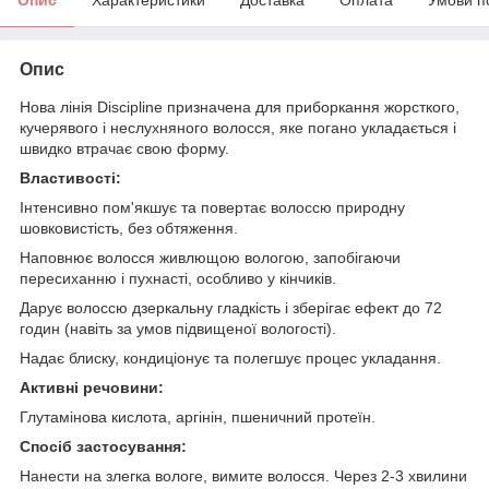
Опис
Нова лінія Discipline призначена для приборкання жорсткого,
кучерявого і неслухняного волосся, яке погано укладається і
швидко втрачає свою форму.
Властивості:
Інтенсивно пом'якшує та повертає волоссю природну
шовковистість, без обтяження.
Наповнює волосся живлющою вологою, запобігаючи
пересиханню і пухнасті, особливо у кінчиків.
Дарує волоссю дзеркальну гладкість і зберігає ефект до 72
годин (навіть за умов підвищеної вологості).
Надає блиску, кондиціонує та полегшує процес укладання.
Активні речовини:
Глутамінова кислота, аргінін, пшеничний протеїн.
Спосіб застосування:
Нанести на злегка вологе, вимите волосся. Через 2-3 хвилини