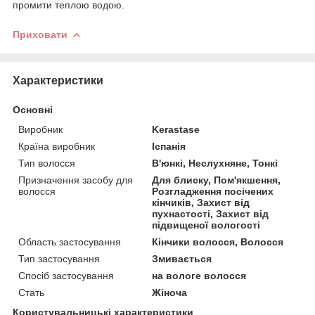
промити теплою водою.
Приховати
Характеристики
Основні
Виробник
Kerastase
Країна виробник
Іспанія
Тип волосся
В'юнкі, Неслухняне, Тонкі
Призначення засобу для
Для блиску, Пом'якшення,
волосся
Розгладження посічених
кінчиків, Захист від
пухнастості, Захист від
підвищеної вологості
Область застосування
Кінчики волосся, Волосся
Тип застосування
Змивається
Спосіб застосування
на вологе волосся
Стать
Жіноча
Користувальницькі характеристики