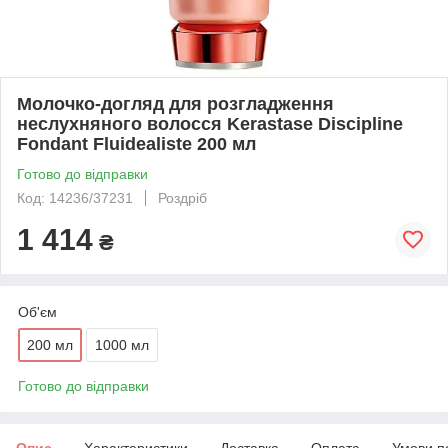
Молочко-догляд для розгладження
неслухняного волосся Kerastase Discipline
Fondant Fluidealiste 200 мл
Готово до відправки
Код: 14236/37231
Роздріб
1 414
₴
Об'єм
200 мл
1000 мл
Готово до відправки
Опис
Характеристики
Доставка
Оплата
Умови п