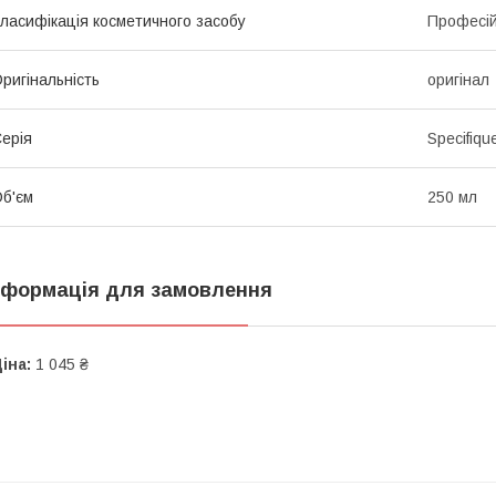
ласифікація косметичного засобу
Професі
ригінальність
оригінал
ерія
Specifiqu
б'єм
250 мл
нформація для замовлення
іна:
1 045 ₴