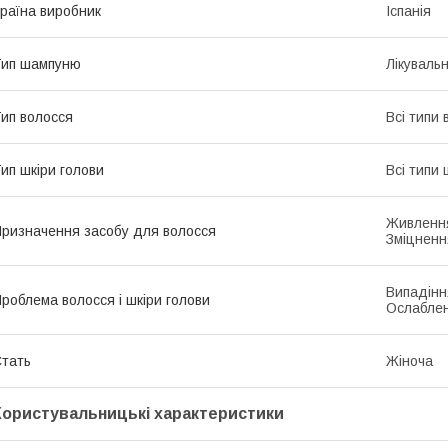
раїна виробник
Іспанія
Тип шампуню
Лікуваль
ип волосся
Всі типи 
ип шкіри голови
Всі типи 
Живлення
ризначення засобу для волосся
Зміцненн
Випадінн
роблема волосся і шкіри голови
Ослаблен
тать
Жіноча
Користувальницькі характеристики