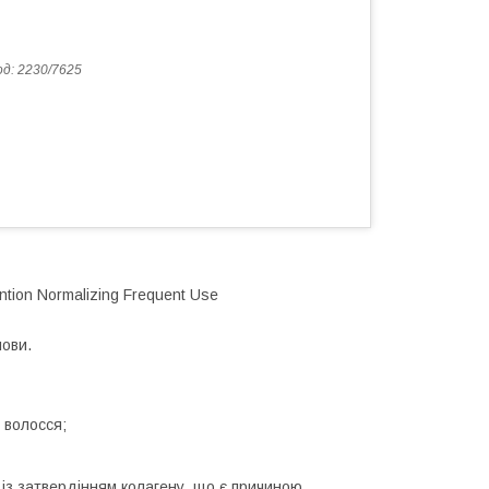
од:
2230/7625
tion Normalizing Frequent Use
лови.
 волосся;
 із затвердінням колагену, що є причиною