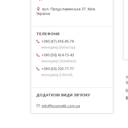
вул. Предславинська 37, Київ,
Україна
+380 (67) 656-85-78
менеджер (Київстар)
+380 (50) 414-73-43
менеджер (Vodafone)
+380 (63) 202-77-77
менеджер (Lifecell)
У
S
Щ
В
info@kosmetik.com.ua