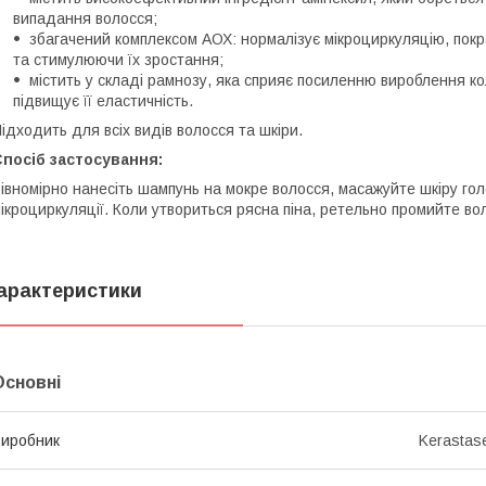
випадання волосся;
збагачений комплексом АОХ: нормалізує мікроциркуляцію, пок
та стимулюючи їх зростання;
містить у складі рамнозу, яка сприяє посиленню вироблення к
підвищує її еластичність.
ідходить для всіх видів волосся та шкіри.
посіб застосування:
івномірно нанесіть шампунь на мокре волосся, масажуйте шкіру го
ікроциркуляції. Коли утвориться рясна піна, ретельно промийте в
арактеристики
Основні
иробник
Kerastas