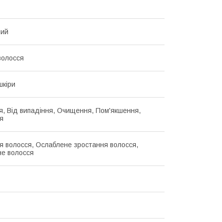
ний
волосся
шкіри
, Від випадіння, Очищення, Пом'якшення,
я
я волосся, Ослаблене зростання волосся,
е волосся