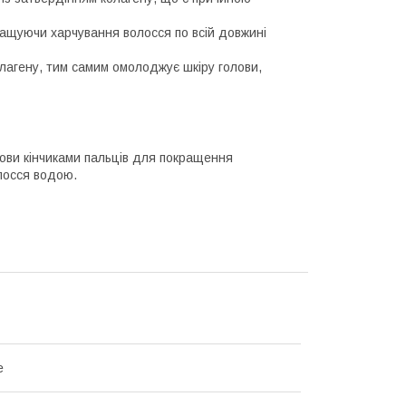
ращуючи харчування волосся по всій довжині
олагену, тим самим омолоджує шкіру голови,
лови кінчиками пальців для покращення
олосся водою.
e