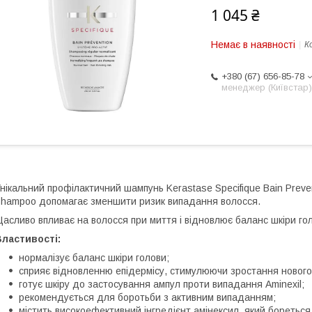
1 045 ₴
Немає в наявності
К
+380 (67) 656-85-78
менеджер (Київстар)
нікальний профілактичний шампунь Kerastase Specifique Bain Preven
hampoo допомагає зменшити ризик випадання волосся.
асливо впливає на волосся при миття і відновлює баланс шкіри го
ластивості:
нормалізує баланс шкіри голови;
сприяє відновленню епідермісу, стимулюючи зростання нового
готує шкіру до застосування ампул проти випадання Aminexil;
рекомендується для боротьби з активним випаданням;
містить високоефективний інгредієнт амінексил, який бореться