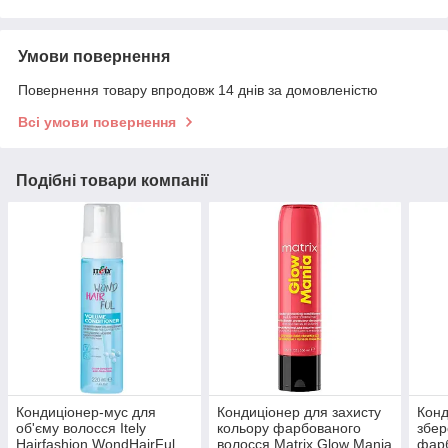
Умови повернення
Повернення товару впродовж 14 днів за домовленістю
Всі умови повернення
Подібні товари компанії
Кондиціонер-мус для
Кондиціонер для захисту
Конд
об'єму волосся Itely
кольору фарбованого
збер
Hairfashion WondHairFul
волосся Matrix Glow Mania
фарб