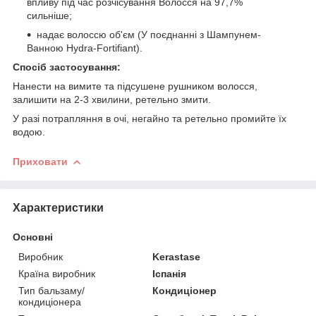
впливу під час розчісування Волосся на 97,7%
сильніше;
надає волоссю об'єм (У поєднанні з Шампунем-
Ванною Hydra-Fortifiant).
Спосіб застосування:
Нанести на вимите та підсушене рушником волосся,
залишити на 2-3 хвилини, ретельно змити.
У разі потрапляння в очі, негайно та ретельно промийте їх
водою.
Приховати
Характеристики
Основні
Виробник
Kerastase
Країна виробник
Іспанія
Тип бальзаму/
Кондиціонер
кондиціонера