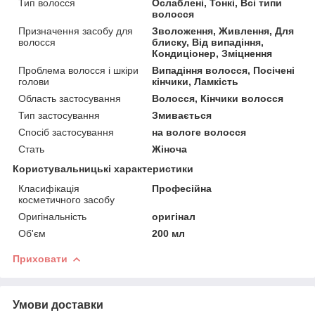
Тип волосся
Ослаблені, Тонкі, Всі типи
волосся
Призначення засобу для
Зволоження, Живлення, Для
волосся
блиску, Від випадіння,
Кондиціонер, Зміцнення
Проблема волосся і шкіри
Випадіння волосся, Посічені
голови
кінчики, Ламкість
Область застосування
Волосся, Кінчики волосся
Тип застосування
Змивається
Спосіб застосування
на вологе волосся
Стать
Жіноча
Користувальницькі характеристики
Класифікація
Професійна
косметичного засобу
Оригінальність
оригінал
Об'єм
200 мл
Приховати
Умови доставки