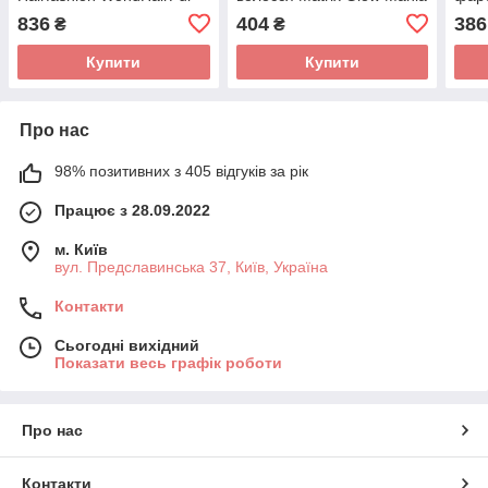
Volume Conditioner 220 мл
Color Protecting
Matr
836
404
386
₴
₴
Conditioner 300мл
Obse
мл
Купити
Купити
Про нас
98% позитивних з 405 відгуків за рік
Працює з 28.09.2022
м. Київ
вул. Предславинська 37, Київ, Україна
Контакти
Сьогодні вихідний
Показати весь графік роботи
Про нас
Контакти