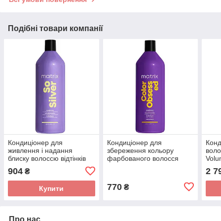
Подібні товари компанії
Кондиціонер для
Кондиціонер для
Конд
живлення і надання
збереження кольору
воло
блиску волоссю відтінків
фарбованого волосся
Volu
блонд Matrix Total Resils
Matrix Total Results Color
904
2 7
₴
So Silver Conditioner
Obsessed Conditioner
1000мл
770
₴
Купити
Про нас