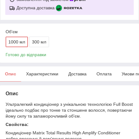
Доступна доставка
Об'єм
1000 мл
300 мл
Готово до відправки
Опис
Характеристики
Доставка
Оплата
Умови п
Опис
Ультралегкий кондиціонер з унікальною технологією Full Boost
ідеально подбає про тонке та стоншене волосся, повертаючи
йому силу та запаморочливий об'єм.
Свойства:
Кондиціонер Matrix Total Results High Amplify Conditioner
добре просочує й пом'якшує волосся.