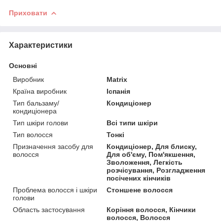
Приховати
Характеристики
Основні
Виробник
Matrix
Країна виробник
Іспанія
Тип бальзаму/
Кондиціонер
кондиціонера
Тип шкіри голови
Всі типи шкіри
Тип волосся
Тонкі
Призначення засобу для
Кондиціонер, Для блиску,
волосся
Для об'єму, Пом'якшення,
Зволоження, Легкість
розчісування, Розгладження
посічених кінчиків
Проблема волосся і шкіри
Стоншене волосся
голови
Область застосування
Коріння волосся, Кінчики
волосся, Волосся