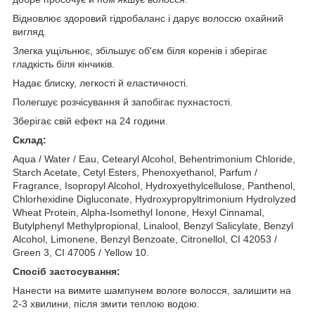
Відновлює здоровий гідробаланс і дарує волоссю охайний
вигляд.
Злегка ущільнює, збільшує об'єм біля коренів і зберігає
гладкість біля кінчиків.
Надає блиску, легкості й еластичності.
Полегшує розчісування й запобігає пухнастості.
Зберігає свій ефект на 24 години.
Склад:
Aqua / Water / Eau, Cetearyl Alcohol, Behentrimonium Chloride,
Starch Acetate, Cetyl Esters, Phenoxyethanol, Parfum /
Fragrance, Isopropyl Alcohol, Hydroxyethylcellulose, Panthenol,
Chlorhexidine Digluconate, Hydroxypropyltrimonium Hydrolyzed
Wheat Protein, Alpha-Isomethyl Ionone, Hexyl Cinnamal,
Butylphenyl Methylpropional, Linalool, Benzyl Salicylate, Benzyl
Alcohol, Limonene, Benzyl Benzoate, Citronellol, CI 42053 /
Green 3, CI 47005 / Yellow 10.
Спосіб застосування:
Нанести на вимите шампунем вологе волосся, залишити на
2-3 хвилини, після змити теплою водою.