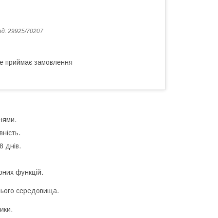
од:
29925/70207
не приймає замовлення
нями.
ність.
8 днів.
рних функцій.
шнього середовища.
ики.