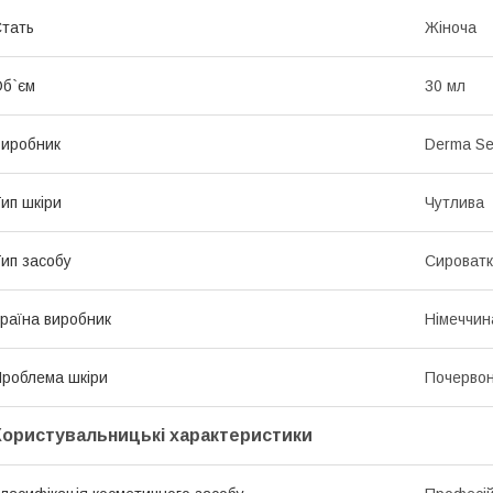
тать
Жіноча
б`єм
30 мл
иробник
Derma Se
ип шкіри
Чутлива
ип засобу
Сироват
раїна виробник
Німеччин
роблема шкіри
Почервон
Користувальницькі характеристики