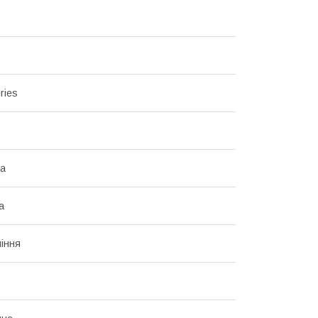
ries
ка
а
іння