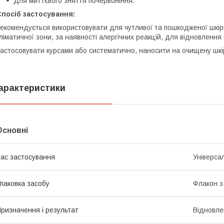
Для миттєвого зняття почервоніння.
посіб застосування:
екомендується використовувати для чутливої та пошкодженої шкіри,
ліматичної зони, за наявності алергічних реакцій, для відновлення
астосовувати курсами або систематично, наносити на очищену шкір
арактеристики
Основні
ас застосування
Універса
паковка засобу
Флакон з
ризначення і результат
Відновле