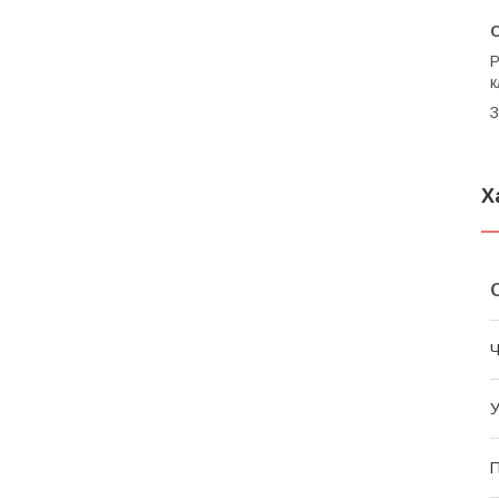
С
Р
к
З
Х
Ч
У
П