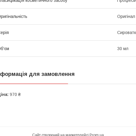
ласифікація косметичного засобу
Професі
ригінальність
Оригінал
ерія
Сироват
б'єм
30 мл
нформація для замовлення
іна:
970 ₴
Сайт створений на маркетплейсі
Prom.ua