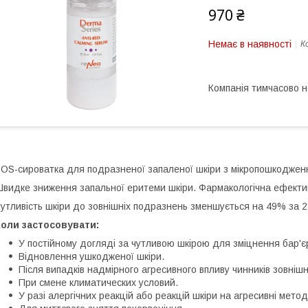
970 ₴
Немає в наявності
К
Компанія тимчасово 
OS-сироватка для подразненої запаленої шкіри з мікропошкоджен
видке зниження запальної еритеми шкіри. Фармакологічна ефектив
утливість шкіри до зовнішніх подразнень зменшується на 49% за 2
оли застосовувати:
У постійному догляді за чутливою шкірою для зміцнення бар'є
Відновлення ушкодженої шкіри.
Після випадків надмірного агресивного впливу чинників зовні
При смене климатических условий.
У разі алергічних реакцій або реакцій шкіри на агресивні метод