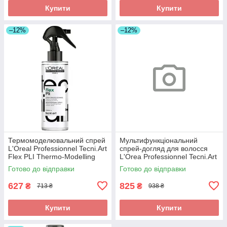
Купити
Купити
–12%
–12%
Термомоделювальний спрей
Мультифункціональний
L'Oreal Professionnel Tecni.Art
спрей-догляд для волосся
Flex PLI Thermo-Modelling
L'Orea Professionnel Tecni.Art
Spray 190 мл
All-in-1 Performer 190 мл
Готово до відправки
Готово до відправки
627
825
₴
₴
713 ₴
938 ₴
Купити
Купити