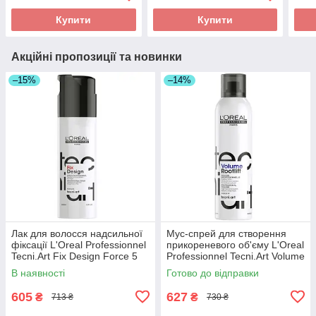
Купити
Купити
Акційні пропозиції та новинки
–15%
–14%
Лак для волосся надсильної
Мус-спрей для створення
фіксації L'Oreal Professionnel
прикореневого об'єму L'Oreal
Tecni.Art Fix Design Force 5
Professionnel Tecni.Art Volume
200ml
Rootlift Force 3 250ml
В наявності
Готово до відправки
605
627
₴
₴
713 ₴
730 ₴