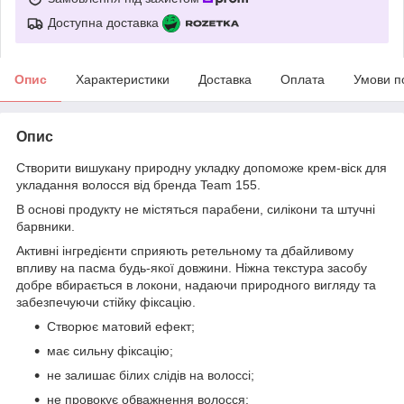
Доступна доставка
Опис
Характеристики
Доставка
Оплата
Умови п
Опис
Створити вишукану природну укладку допоможе крем-віск для
укладання волосся від бренда Team 155.
В основі продукту не містяться парабени, силікони та штучні
барвники.
Активні інгредієнти сприяють ретельному та дбайливому
впливу на пасма будь-якої довжини. Ніжна текстура засобу
добре вбирається в локони, надаючи природного вигляду та
забезпечуючи стійку фіксацію.
Створює матовий ефект;
має сильну фіксацію;
не залишає білих слідів на волоссі;
не провокує обважнення волосся;