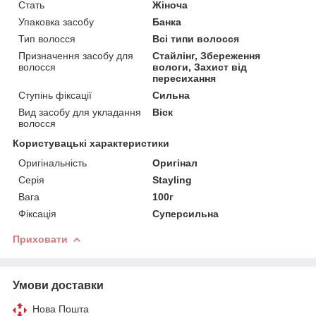
Стать
Жіноча
Упаковка засобу
Банка
Тип волосся
Всі типи волосся
Призначення засобу для
Стайлінг, Збереження
волосся
вологи, Захист від
пересихання
Ступінь фіксації
Сильна
Вид засобу для укладання
Віск
волосся
Користувацькі характеристики
Оригінальність
Оригінал
Серія
Stayling
Вага
100г
Фіксація
Суперсильна
Приховати
Умови доставки
Нова Пошта