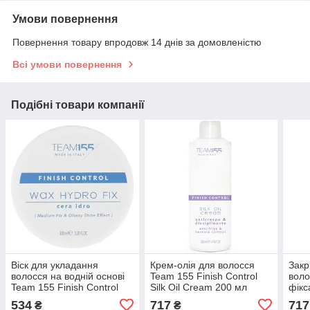
Умови повернення
Повернення товару впродовж 14 днів за домовленістю
Всі умови повернення
Подібні товари компанії
Віск для укладання
Крем-олія для волосся
Закр
волосся на водній основі
Team 155 Finish Control
воло
Team 155 Finish Control
Silk Oil Cream 200 мл
фікс
Wax Hydro Fix Cera Idro
Cont
534
717
717
₴
₴
100мл