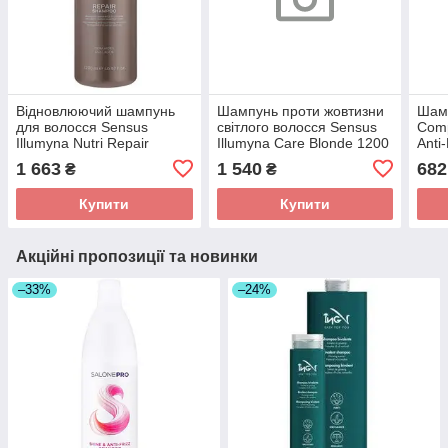
Відновлюючий шампунь
Шампунь проти жовтизни
Шамп
для волосся Sensus
світлого волосся Sensus
Comp
Illumyna Nutri Repair
Illumyna Care Blonde 1200
Anti
Shampoo 1200 мл
мл
250
1 663
1 540
682
₴
₴
Купити
Купити
Акційні пропозиції та новинки
–33%
–24%