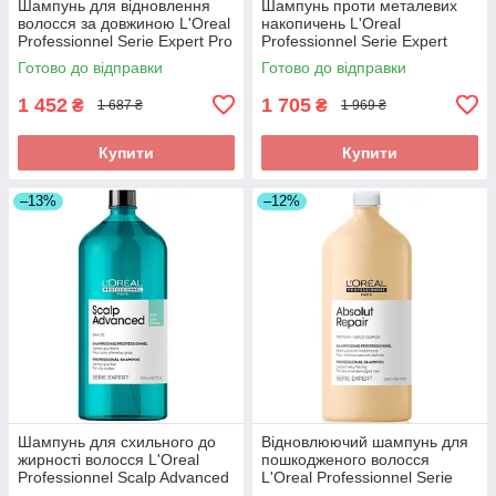
Шампунь для відновлення
Шампунь проти металевих
волосся за довжиною L'Oreal
накопичень L'Oreal
Professionnel Serie Expert Pro
Professionnel Serie Expert
Longer Shampoo 1500 мл
Metal Detox Shampoo 1500мл
Готово до відправки
Готово до відправки
1 452
1 705
₴
₴
1 687 ₴
1 969 ₴
Купити
Купити
–13%
–12%
Шампунь для схильного до
Відновлюючий шампунь для
жирності волосся L'Oreal
пошкодженого волосся
Professionnel Scalp Advanced
L'Oreal Professionnel Serie
Anti-Oiliness Shampoo
Expert Absolut Repair