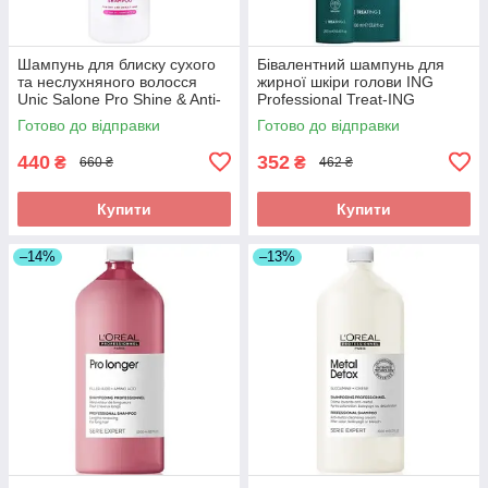
Шампунь для блиску сухого
Бівалентний шампунь для
та неслухняного волосся
жирної шкіри голови ING
Unic Salone Pro Shine & Anti-
Professional Treat-ING
Frizz Shampoo 1000мл
Bivalent Shampoo 250 мл
Готово до відправки
Готово до відправки
440
352
₴
₴
660 ₴
462 ₴
Купити
Купити
–14%
–13%