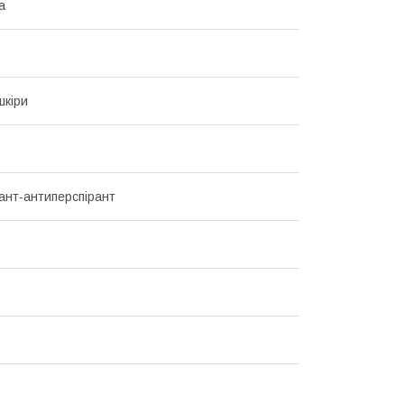
а
шкіри
нт-антиперспірант