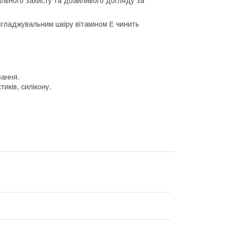
ального захисту та дбайливого догляду за
згладжувальним шкіру вітаміном Е чинить
вання.
иків, силікону.