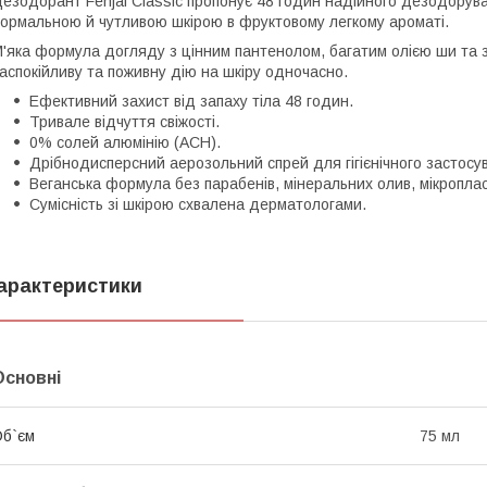
езодорант Fenjal Classic пропонує 48 годин надійного дезодорув
ормальною й чутливою шкірою в фруктовому легкому ароматі.
'яка формула догляду з цінним пантенолом, багатим олією ши та 
аспокійливу та поживну дію на шкіру одночасно.
Ефективний захист від запаху тіла 48 годин.
Тривале відчуття свіжості.
0% солей алюмінію (ACH).
Дрібнодисперсний аерозольний спрей для гігієнічного застосу
Веганська формула без парабенів, мінеральних олив, мікропласт
Сумісність зі шкірою схвалена дерматологами.
арактеристики
Основні
б`єм
75 мл