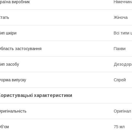
раїна виробник
Німеччин
тать
Жіноча
ип шкіри
Всі типи 
бласть застосування
Пахви
ип засобу
Дезодора
орма випуску
Спрей
Користувацькі характеристики
ригінальність
Оригінал
б'єм
75 мл