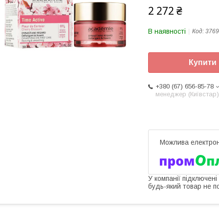
2 272 ₴
В наявності
Код:
3769
Купити
+380 (67) 656-85-78
менеджер (Київстар)
У компанії підключені
будь-який товар не п