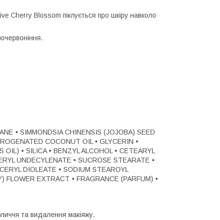
ive Cherry Blossom піклується про шкіру навколо
почервоніння.
KANE • SIMMONDSIA CHINENSIS (JOJOBA) SEED
DROGENATED COCONUT OIL • GLYCERIN •
 OIL) • SILICA • BENZYL ALCOHOL • CETEARYL
CERYL UNDECYLENATE • SUCROSE STEARATE •
LYCERYL DIOLEATE • SODIUM STEAROYL
Y) FLOWER EXTRACT • FRAGRANCE (PARFUM) •
бличчя та видалення макіяжу.