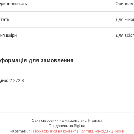
ригінальність
Оригінал
тать
Для жіно
ип шкіри
Для всіх 
нформація для замовлення
іна:
2 272 ₴
Сайт створений на маркетплейсі
Prom.ua
Продавець на Bigl.ua
⭐KosmetiK⭐ |
Поскаржитися на контент
|
Політика конфіденційності