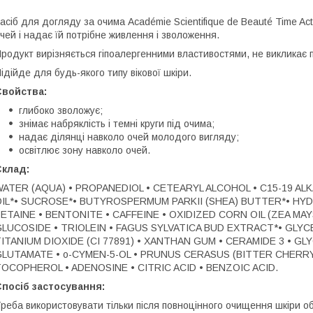
асіб для догляду за очима Académie Scientifique de Beauté Time Act
чей і надає їй потрібне живлення і зволоження.
родукт вирізняється гіпоалергенними властивостями, не викликає 
ідійде для будь-якого типу вікової шкіри.
Свойства:
глибоко зволожує;
знімає набряклість і темні круги під очима;
надає ділянці навколо очей молодого вигляду;
освітлює зону навколо очей.
Склад:
ATER (AQUA) • PROPANEDIOL • CETEARYL ALCOHOL • C15-19 AL
OIL*• SUCROSE*• BUTYROSPERMUM PARKII (SHEA) BUTTER*• HY
ETAINE • BENTONITE • CAFFEINE • OXIDIZED CORN OIL (ZEA MAYS
GLUCOSIDE • TRIOLEIN • FAGUS SYLVATICA BUD EXTRACT*• GLY
ITANIUM DIOXIDE (CI 77891) • XANTHAN GUM • CERAMIDE 3 • G
GLUTAMATE • o-CYMEN-5-OL • PRUNUS CERASUS (BITTER CHERR
OCOPHEROL • ADENOSINE • CITRIC ACID • BENZOIC ACID.
посіб застосування:
реба використовувати тільки після повноцінного очищення шкіри о